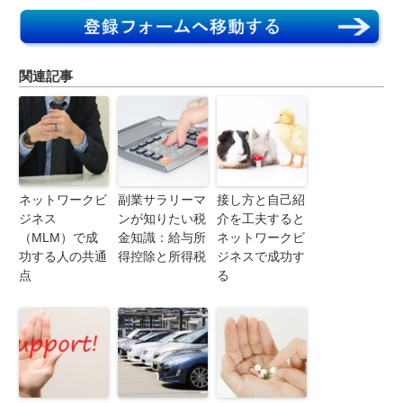
関連記事
ネットワークビ
副業サラリーマ
接し方と自己紹
ジネス
ンが知りたい税
介を工夫すると
（MLM）で成
金知識：給与所
ネットワークビ
功する人の共通
得控除と所得税
ジネスで成功す
点
る