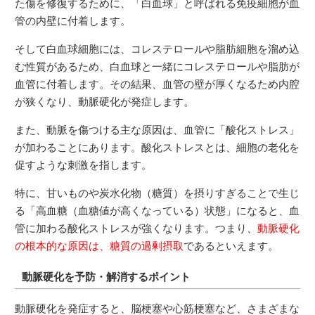
た傷を修復するために、「白血球」と呼ばれる免疫細胞が血
管の内壁に付着します。
そして白血球細胞には、コレステロールや脂肪細胞を溜め込
む性質があるため、白血球と一緒にコレステロールや脂肪が
血管に付着します。その結果、血管の壁が厚くなるため内腔
が狭くなり、動脈硬化が発症します。
また、動脈を傷つける主な原因は、血管に「酸化ストレス」
が加わることにあります。酸化ストレスとは、細胞の老化を
促すような刺激を指します。
特に、甘いものや炭水化物（糖質）を摂りすぎることで生じ
る「高血糖（血糖値が高くなっている）状態」になると、血
管に加わる酸化ストレスが強くなります。つまり、
動脈硬化
の根本的な原因は、糖質の過剰摂取
であるといえます。
動脈硬化を予防・解消するポイント
動脈硬化を発症すると、脳梗塞や心筋梗塞など、さまざまな