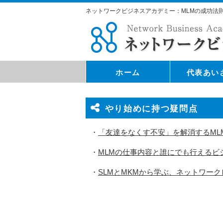
ネットワークビジネスアカデミー：MLMの成功法
ホーム
代表あい
やり始めに持つ疑問点
・
「友達をなくす不安」を解消するML
・
MLMの仕事内容と誰にでも行えるビ
・
SLMとMKMから学ぶ、ネットワー