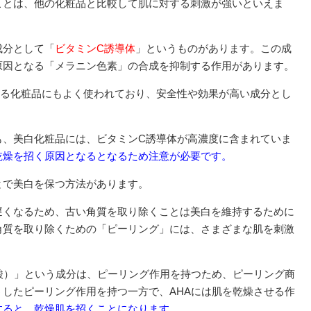
ことは、他の化粧品と比較して肌に対する刺激が強いといえま
成分として「
ビタミンC誘導体
」というものがあります。この成
原因となる「メラニン色素」の合成を抑制する作用があります。
れる化粧品にもよく使われており、安全性や効果が高い成分とし
も、美白化粧品には、ビタミンC誘導体が高濃度に含まれていま
乾燥を招く原因となるとなるため注意が必要です。
とで美白を保つ方法があります。
遅くなるため、古い角質を取り除くことは美白を維持するために
角質を取り除くための「ピーリング」には、さまざまな肌を刺激
酸）」という成分は、ピーリング作用を持つため、ピーリング商
したピーリング作用を持つ一方で、AHAには肌を乾燥させる作
すると、乾燥肌を招くことになります。