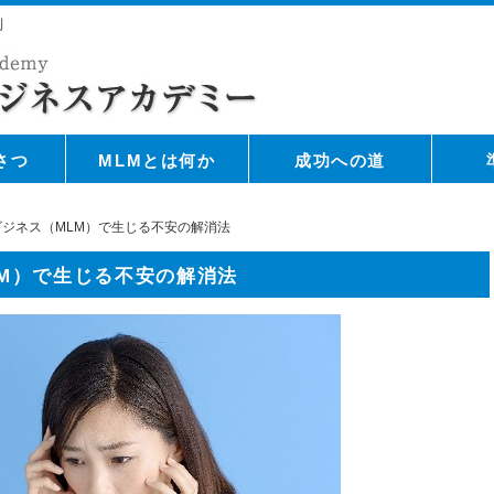
則
さつ
MLMとは何か
成功への道
ジネス（MLM）で生じる不安の解消法
M）で生じる不安の解消法