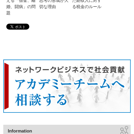
える「借金、離
思考の形成が大
た副収入に対す
婚、闘病」の問
切な理由
る税金のルール
題
Information