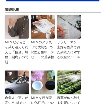
関連記事
MLMだからこ
MLMのアポ取
サラリーマン・
そ乗り越えられ
りで大切な3つ
主婦が副業で得
える「借金、離
の型と集中・ス
た副収入に対す
婚、闘病」の問
ピードの重要性
る税金のルール
題
自分より実力が
MLMを行う際
農薬が体へ与え
高いMLMメン
に化粧品につい
る影響について